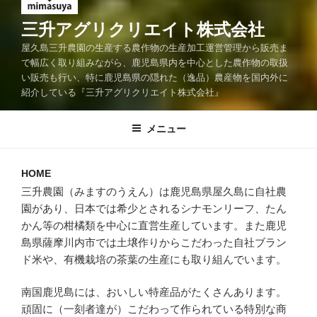
三升アグリクリエイト株式会社
屋久島三升農園の生産する農作物の生産加工運営管理から販売ま
で幅広く取り組みながら、鹿児島県内を中心とした農作物の取扱
い販売も行い、特に鹿児島県の隠れた（逸品）農産物を国内外に
紹介している『三升アグリクリエイト株式会社』
メニュー
HOME
三升農園（みますのうえん）は鹿児島県屋久島に自社農
園があり、日本では希少とされるシナモンリーフ、たん
かん等の柑橘類を中心に直営生産しています。また鹿児
島県薩摩川内市では土壌作りからこだわった自社ブラン
ド米や、有機栽培の茶葉の生産にも取り組んでいます。
南国鹿児島には、おいしい特産品がたくさんあります。
頑固に（一刻者達が）こだわって作られている特別な商